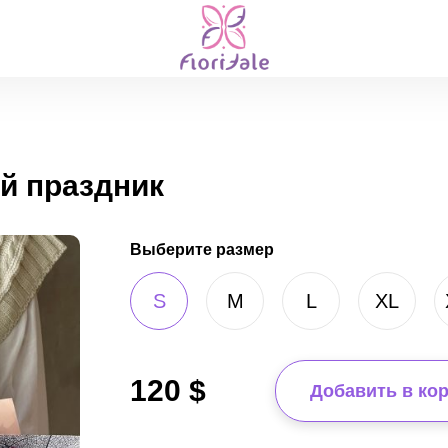
й праздник
Выберите размер
S
M
L
XL
120
$
Добавить в ко