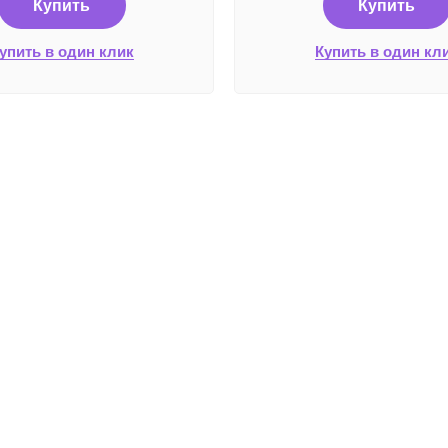
Купить
Купить
упить в один клик
Купить в один кл
Плате
Работаем без выходных
с 8:00 до 22:00
© 2025 Все права защищены