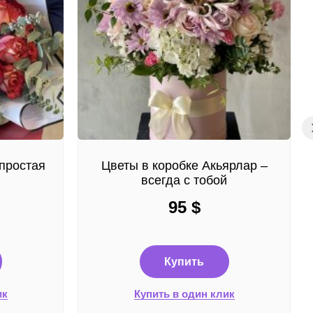
простая
Цветы в коробке Акьярлар –
всегда с тобой
95
$
Купить
ик
Купить в один клик