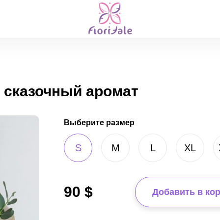
- сказочный аромат
Выберите размер
S
M
L
XL
90
$
Добавить в ко