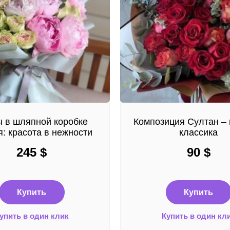
 в шляпной коробке
Композиция Султан – 
: красота в нежности
классика
245
$
90
$
Купить
Купить
упить в один клик
Купить в один кл