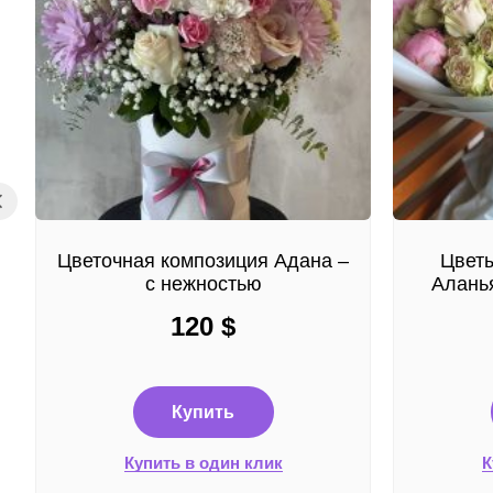
Цветочная композиция Адана –
Цветы
с нежностью
Аланья
120
$
Купить
Купить в один клик
К